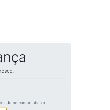
ança
nosco.
ao lado no campo abaixo