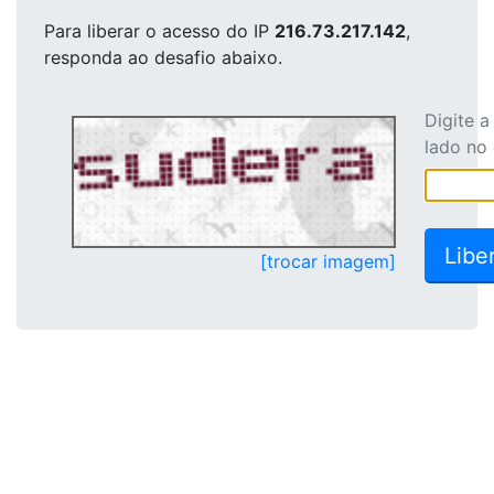
Para liberar o acesso
do IP
216.73.217.142
,
responda ao desafio abaixo.
Digite 
lado no
[trocar imagem]