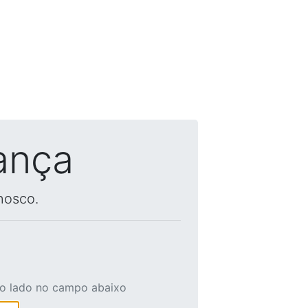
ança
nosco.
ao lado no campo abaixo